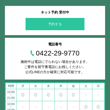
ネット予約 受付中
予約する
電話番号
0422-29-9770
施術中は電話にでられない場合があります。
ご要件を留守番電話にお残しください。
公式LINEの方が確実に対応可能です。
時間
月
火
水
木
金
土
日
10:00
~
◯
◯
◯
◯
◯
-
-
21:00
10:00
~
-
-
-
-
-
◯
◯