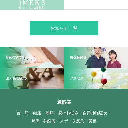
お知らせ一覧
初めての方へ
鍼灸師紹介
よくある質問
アクセス
適応症
首・肩
頭痛
腰痛
膝のお悩み
自律神経症状
麻痺・神経痛
スポーツ疾患
美容