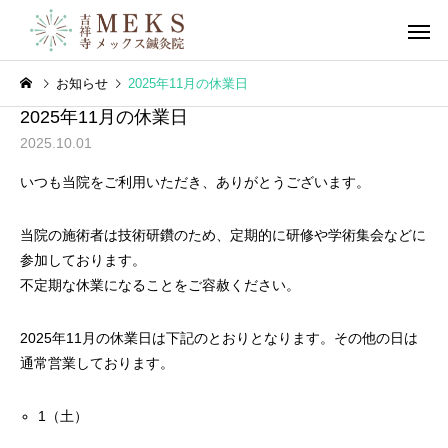
お知らせ
2025年11月の休業日
2025年11月の休業日
2025.10.01
いつも当院をご利用いただき、ありがとうございます。
首・肩
頭痛
当院の施術者は技術研鑽のため、定期的に研修や学術集会などに
鍼灸
鍼灸の適応症
参加しております。
不定期な休業になることをご容赦ください。
鍼灸が効く腰痛｜吉祥寺メ
【鍼灸治療】突発性難
ックス鍼灸院
吉祥寺メックス鍼灸院
2025年11月の休業日は下記のとおりとなります。その他の日は
自律神経症状
麻痺・神
通常営業しております。
1（土）