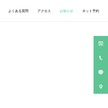
よくある質問
アクセス
お知らせ
ネット予約
適応症一覧
膝のお悩み
鍼灸の適応症
鍼灸の適応症
【鍼灸治療】自律神経失調
【鍼灸治療】ぎっくり腰
症｜吉祥寺メックス鍼灸院
（急性腰痛）｜吉祥寺メッ
美容
クス鍼灸院