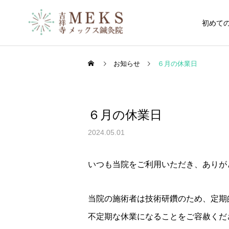
初めて
お知らせ
６月の休業日
６月の休業日
首・肩
鍼灸の適応症
鍼灸
2024.05.01
【鍼灸治療】梨状筋症候群
鍼灸が効く腰痛｜吉祥寺メ
いつも当院をご利用いただき、ありが
｜吉祥寺メックス鍼灸院
ックス鍼灸院
自律神経症状
当院の施術者は技術研鑽のため、定期
不定期な休業になることをご容赦くだ