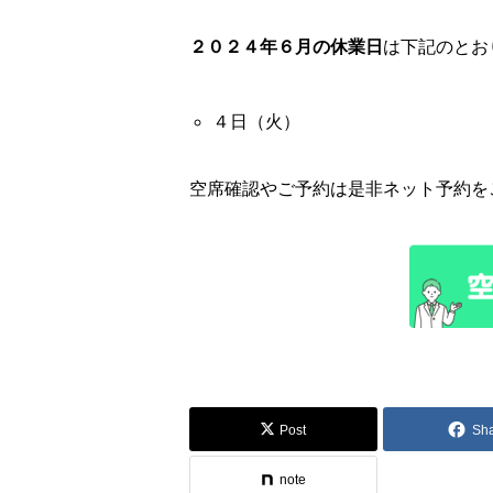
２０２４年６
月の休業日
は下記のとお
４日（火）
空席確認やご予約は是非ネット予約を
Post
Sh
note