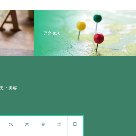
アクセス
患
美容
水
木
金
土
日