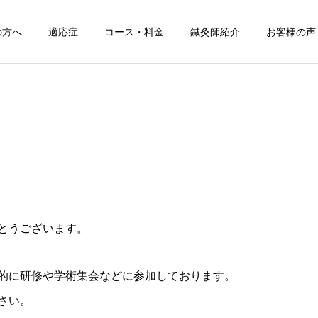
の方へ
適応症
コース・料金
鍼灸師紹介
お客様の声
頭痛
腰痛
鍼灸の適応症
鍼灸の適応症
【鍼灸治療】突発性難聴｜
【鍼灸治療】耳鳴り｜吉祥
とうございます。
吉祥寺メックス鍼灸院
寺メックス鍼灸院
麻痺・神経痛
スポーツ疾患
的に研修や学術集会などに参加しております。
さい。